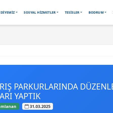
EDİYEMİZ
SOSYAL HİZMETLER
TESİSLER
BODRUM
IŞ PARKURLARINDA DÜZENL
ARI YAPTIK
mlanan
31.03.2025