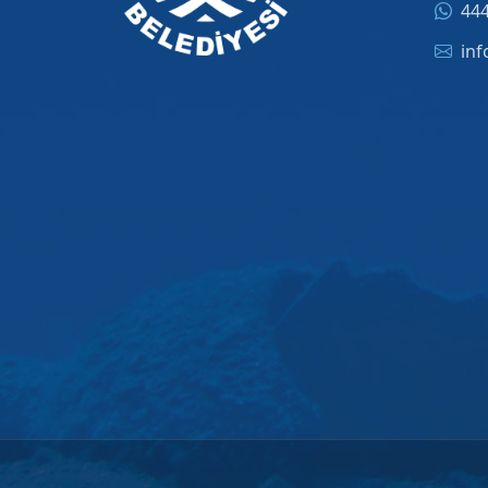
444
inf