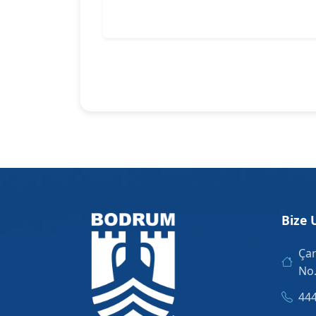
Bize 
Çar
No
444