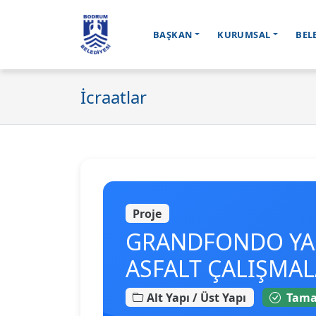
BAŞKAN
KURUMSAL
BEL
Ana içeriğe geç
İcraatlar
Proje
GRANDFONDO YAR
ASFALT ÇALIŞMAL
Alt Yapı / Üst Yapı
Tama