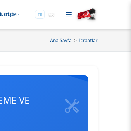
EN
İLETİŞİM
TR
Ana Sayfa
İcraatlar
EME VE