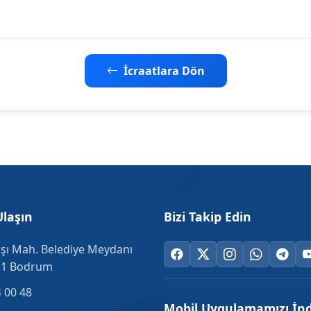
İcraatlara Dön
Ulaşın
Bizi Takip Edin
şı Mah. Belediye Meydanı
.1 Bodrum
 00 48
Mobil Uygulamamızı İnd