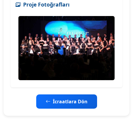
Proje Fotoğrafları
İcraatlara Dön