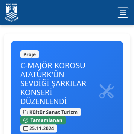
Ana içeriğe geç
Proje
C-MAJÖR KOROSU
ATATÜRK'ÜN
SEVDİĞİ ŞARKILAR
KONSERİ
DÜZENLENDİ
Kültür Sanat Turizm
Tamamlanan
25.11.2024