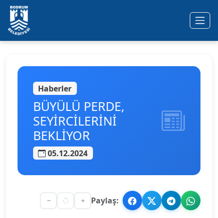
Ana içeriğe geç
Haberler
BÜYÜLÜ PERDE,
SEYİRCİLERİNİ
BEKLİYOR
05.12.2024
Paylaş: