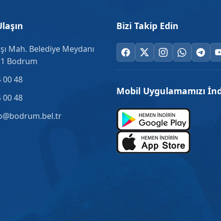
Ulaşın
Bizi Takip Edin
şı Mah. Belediye Meydanı
.1 Bodrum
 00 48
Mobil Uygulamamızı İnd
 00 48
o@bodrum.bel.tr