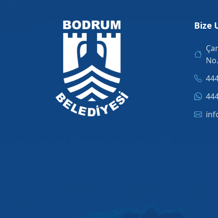
Bize 
Çar
No
444
444
inf