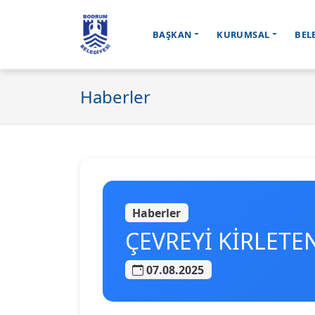
BAŞKAN
KURUMSAL
BEL
Ana içeriğe geç
Haberler
Haberler
ÇEVREYİ KİRLETE
07.08.2025