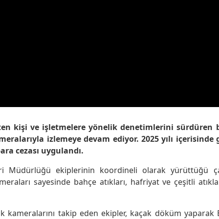
en kişi ve işletmelere yönelik denetimlerini sürdüren b
meralarıyla izlemeye devam ediyor. 2025 yılı içerisinde 
para cezası uygulandı.
i Müdürlüğü ekiplerinin koordineli olarak yürüttüğü ça
meraları sayesinde bahçe atıkları, hafriyat ve çeşitli atıkl
enlik kameralarını takip eden ekipler, kaçak döküm yapar