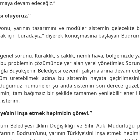
ışmaya devam edeceğiz.”
ı oluyoruz.”
zyonu, yarının tasarımını ve modüler sistemin gelecekte b
amak için buradayız.” diyerek konuşmasına başlayan Bodru
 genel sorunu. Kuraklık, sıcaklık, nemli hava, bölgemizde y
 bu problemin çözümünde yer alan yerel yönetimler. Sorun
a Büyükşehir Belediyesi özverili çalışmalarına devam ediy
züm üretebilmek adına bu sistemin hayata geçirilmesi
lduğumuz numuneler şu anda sistemin son derece güzel, 
temin, tam bağımsız bir şekilde tamamen yenilebilir enerji 
 isterim.”
ye’sini inşa etmek hepimizin görevi.”
um Belediyesi İklim Değişikliği ve Sıfır Atık Müdürlüğü p
arının Bodrum’unu, yarının Türkiye’sini inşa etmek hepimi