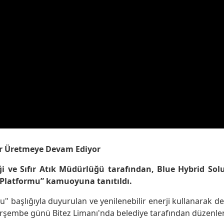
ler Üretmeye Devam Ediyor
i ve Sıfır Atık Müdürlüğü tarafından, Blue Hybrid Soluti
 Platformu” kamuoyuna tanıtıldı.
" başlığıyla duyurulan ve yenilenebilir enerji kullanarak
şembe günü Bitez Limanı'nda belediye tarafından düzenlen