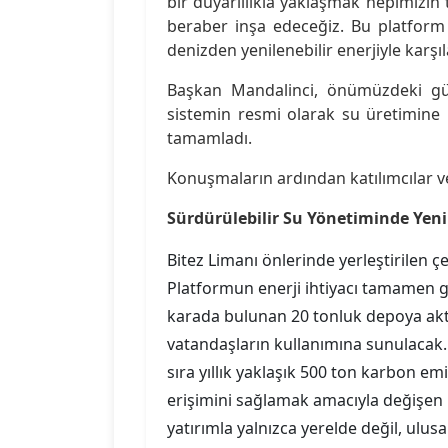
bir duyarlılıkla yaklaşmak hepimizin 
beraber inşa edeceğiz. Bu platform y
denizden yenilenebilir enerjiyle karş
Başkan Mandalinci, önümüzdeki günle
sistemin resmi olarak su üretimine 
tamamladı.
Konuşmaların ardından katılımcılar v
Sürdürülebilir Su Yönetiminde Yeni
Bitez Limanı önlerinde yerleştirilen 
Platformun enerji ihtiyacı tamamen gü
karada bulunan 20 tonluk depoya akta
vatandaşların kullanımına sunulacak. 
sıra yıllık yaklaşık 500 ton karbon em
erişimini sağlamak amacıyla değişen k
yatırımla yalnızca yerelde değil, ulus