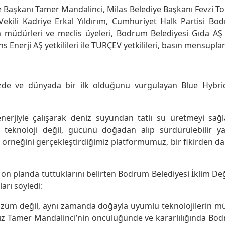
Başkanı Tamer Mandalinci, Milas Belediye Başkanı Fevzi Top
Vekili Kadriye Erkal Yıldırım, Cumhuriyet Halk Partisi B
im müdürleri ve meclis üyeleri, Bodrum Belediyesi Gıda 
 Enerji AŞ yetkilileri ile TÜRÇEV yetkilileri, basın mensuplar
izde ve dünyada bir ilk olduğunu vurgulayan Blue Hybrid
nerjiyle çalışarak deniz suyundan tatlı su üretmeyi sağl
teknoloji değil, gücünü doğadan alıp sürdürülebilir ya
k örneğini gerçekleştirdiğimiz platformumuz, bir fikirden 
 planda tuttuklarını belirten Bodrum Belediyesi İklim Deği
arı söyledi:
çözüm değil, aynı zamanda doğayla uyumlu teknolojilerin
ız Tamer Mandalinci’nin öncülüğünde ve kararlılığında Bod