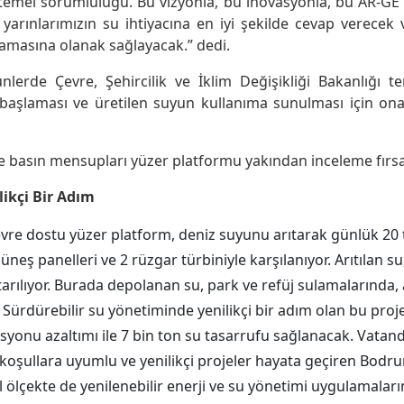
temel sorumluluğu. Bu vizyonla, bu inovasyonla, bu AR-GE ç
arınlarımızın su ihtiyacına en iyi şekilde cevap verecek v
ılamasına olanak sağlayacak.” dedi.
rde Çevre, Şehircilik ve İklim Değişikliği Bakanlığı tem
başlaması ve üretilen suyun kullanıma sunulması için ona
e basın mensupları yüzer platformu yakından inceleme fırsat
likçi Bir Adım
çevre dostu yüzer platform, deniz suyunu arıtarak günlük 20
neş panelleri ve 2 rüzgar türbiniyle karşılanıyor. Arıtılan 
rılıyor. Burada depolanan su, park ve refüj sulamalarında,
Sürdürebilir su yönetiminde yenilikçi bir adım olan bu proj
isyonu azaltımı ile 7 bin ton su tasarrufu sağlanacak. Vatanda
oşullara uyumlu ve yenilikçi projeler hayata geçiren Bodrum
al ölçekte de yenilenebilir enerji ve su yönetimi uygulamalar