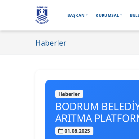
BAŞKAN
KURUMSAL
BEL
Ana içeriğe geç
Haberler
Haberler
BODRUM BELEDİYE
ARITMA PLATFOR
01.08.2025