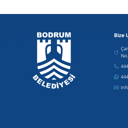
Bize 
Çar
No
444
444
inf