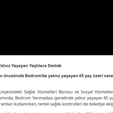
Yalnız Yaşayan Yaşlılara Destek
 öncesinde Bodrum’da yalnız yaşayan 65 yaş üzeri vatan
ünyesindeki Sağlık Hizmetleri Bürosu ve Sosyal Hizmetle
amında, Bodrum Yarımadası genelinde yalnız yaşayan 65 yaş
ramları kutlanırken, temel sağlık kontrolleri de belediye ekip