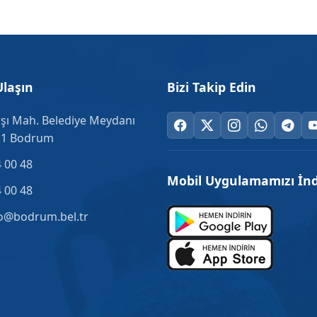
Ulaşın
Bizi Takip Edin
şı Mah. Belediye Meydanı
.1 Bodrum
 00 48
Mobil Uygulamamızı İnd
 00 48
o@bodrum.bel.tr