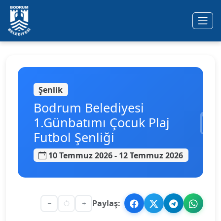
Ana içeriğe geç
Şenlik
Bodrum Belediyesi
1.Günbatımı Çocuk Plaj
Futbol Şenliği
10 Temmuz 2026 - 12 Temmuz 2026
Paylaş: