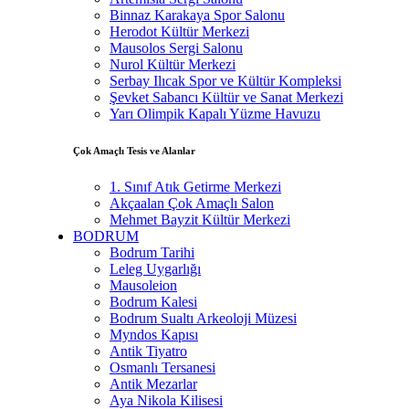
Binnaz Karakaya Spor Salonu
Herodot Kültür Merkezi
Mausolos Sergi Salonu
Nurol Kültür Merkezi
Serbay Ilıcak Spor ve Kültür Kompleksi
Şevket Sabancı Kültür ve Sanat Merkezi
Yarı Olimpik Kapalı Yüzme Havuzu
Çok Amaçlı Tesis ve Alanlar
1. Sınıf Atık Getirme Merkezi
Akçaalan Çok Amaçlı Salon
Mehmet Bayzit Kültür Merkezi
BODRUM
Bodrum Tarihi
Leleg Uygarlığı
Mausoleion
Bodrum Kalesi
Bodrum Sualtı Arkeoloji Müzesi
Myndos Kapısı
Antik Tiyatro
Osmanlı Tersanesi
Antik Mezarlar
Aya Nikola Kilisesi