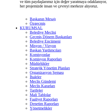
ve tüm paydaşlarımız için değer yaratmaya odaklanıyor,
her projemizde insan ve çevreyi merkeze alıyoruz.
Başkanın Mesajı
Özgeçmiş
KURUMSAL
Belediye Meclisi
Geçmiş Dönem Başkanları
Belediye Encümeni
Misyon / Vizyon
Başkan Yardımcıları
Komisyonlar
Komisyon Raporları
Müdürlükler
Stratejik Yönetim Planları
Organizasyon Şeması
İhaleler
Meclis Gündemi
Meclis Kararları
Tarifeler
Mali Tablolar
Faaliyet Raporları
Denetim Raporları
Yönetmelikler