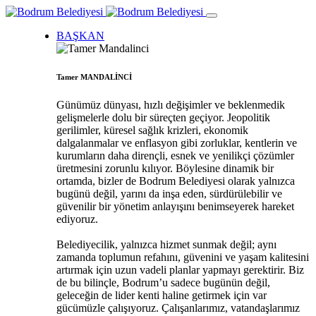
BAŞKAN
Tamer MANDALİNCİ
Günümüz dünyası, hızlı değişimler ve beklenmedik
gelişmelerle dolu bir süreçten geçiyor. Jeopolitik
gerilimler, küresel sağlık krizleri, ekonomik
dalgalanmalar ve enflasyon gibi zorluklar, kentlerin ve
kurumların daha dirençli, esnek ve yenilikçi çözümler
üretmesini zorunlu kılıyor. Böylesine dinamik bir
ortamda, bizler de Bodrum Belediyesi olarak yalnızca
bugünü değil, yarını da inşa eden, sürdürülebilir ve
güvenilir bir yönetim anlayışını benimseyerek hareket
ediyoruz.
Belediyecilik, yalnızca hizmet sunmak değil; aynı
zamanda toplumun refahını, güvenini ve yaşam kalitesini
artırmak için uzun vadeli planlar yapmayı gerektirir. Biz
de bu bilinçle, Bodrum’u sadece bugünün değil,
geleceğin de lider kenti haline getirmek için var
gücümüzle çalışıyoruz. Çalışanlarımız, vatandaşlarımız