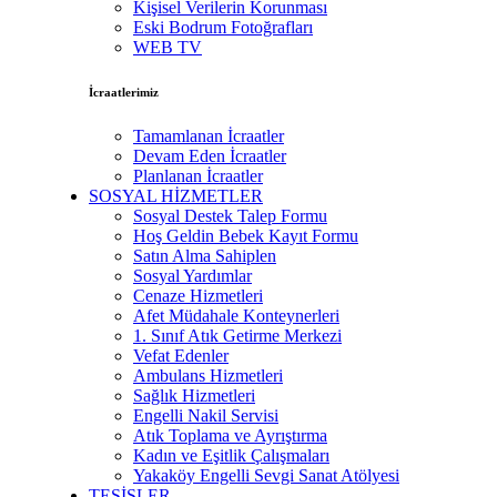
Kişisel Verilerin Korunması
Eski Bodrum Fotoğrafları
WEB TV
İcraatlerimiz
Tamamlanan İcraatler
Devam Eden İcraatler
Planlanan İcraatler
SOSYAL HİZMETLER
Sosyal Destek Talep Formu
Hoş Geldin Bebek Kayıt Formu
Satın Alma Sahiplen
Sosyal Yardımlar
Cenaze Hizmetleri
Afet Müdahale Konteynerleri
1. Sınıf Atık Getirme Merkezi
Vefat Edenler
Ambulans Hizmetleri
Sağlık Hizmetleri
Engelli Nakil Servisi
Atık Toplama ve Ayrıştırma
Kadın ve Eşitlik Çalışmaları
Yakaköy Engelli Sevgi Sanat Atölyesi
TESİSLER