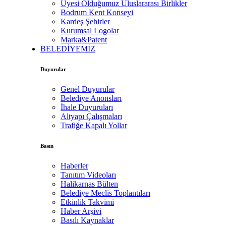
Üyesi Olduğumuz Uluslararası Birlikler
Bodrum Kent Konseyi
Kardeş Şehirler
Kurumsal Logolar
Marka&Patent
BELEDİYEMİZ
Duyurular
Genel Duyurular
Belediye Anonsları
İhale Duyuruları
Altyapı Çalışmaları
Trafiğe Kapalı Yollar
Basın
Haberler
Tanıtım Videoları
Halikarnas Bülten
Belediye Meclis Toplantıları
Etkinlik Takvimi
Haber Arşivi
Basılı Kaynaklar