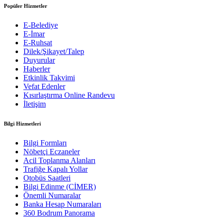
Popüler Hizmetler
E-Belediye
E-İmar
E-Ruhsat
Dilek/Şikayet/Talep
Duyurular
Haberler
Etkinlik Takvimi
Vefat Edenler
Kısırlaştırma Online Randevu
İletişim
Bilgi Hizmetleri
Bilgi Formları
Nöbetçi Eczaneler
Acil Toplanma Alanları
Trafiğe Kapalı Yollar
Otobüs Saatleri
Bilgi Edinme (CİMER)
Önemli Numaralar
Banka Hesap Numaraları
360 Bodrum Panorama