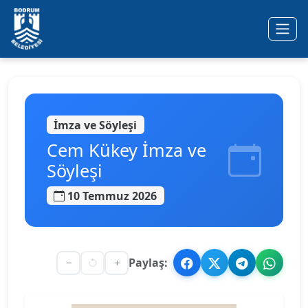
Ana içeriğe geç
İmza ve Söyleşi
Cem Kükey İmza ve
Söyleşi
10 Temmuz 2026
Paylaş: