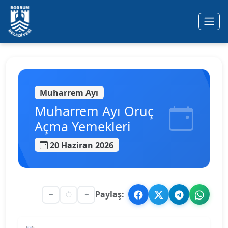
Ana içeriğe geç
Muharrem Ayı
Muharrem Ayı Oruç
Açma Yemekleri
20 Haziran 2026
Paylaş: