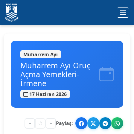
Ana içeriğe geç
Muharrem Ayı
Muharrem Ayı Oruç
Açma Yemekleri-
İrmene
17 Haziran 2026
Paylaş: