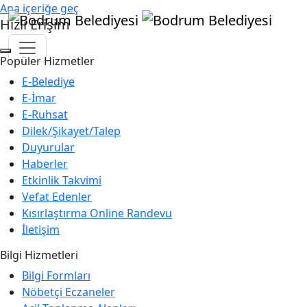
Ana içeriğe geç
Hızlı Erişim
Popüler Hizmetler
E-Belediye
E-İmar
E-Ruhsat
Dilek/Şikayet/Talep
Duyurular
Haberler
Etkinlik Takvimi
Vefat Edenler
Kısırlaştırma Online Randevu
İletişim
Bilgi Hizmetleri
Bilgi Formları
Nöbetçi Eczaneler