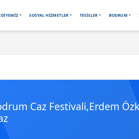
EDİYEMİZ
SOSYAL HİZMETLER
TESİSLER
BODRUM
odrum Caz Festivali,Erdem Özk
az