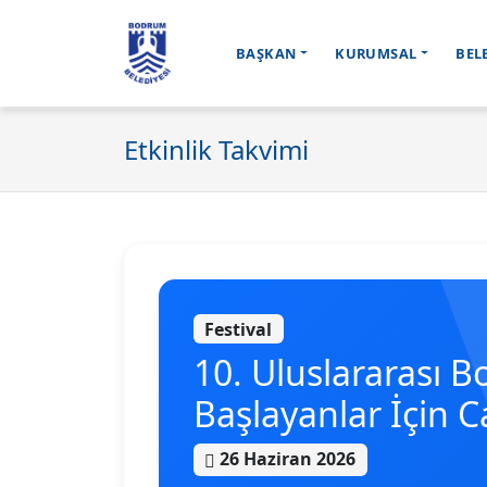
BAŞKAN
KURUMSAL
BEL
Ana içeriğe geç
Etkinlik Takvimi
Festival
10. Uluslararası B
Başlayanlar İçin C
26 Haziran 2026