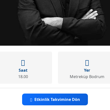
Saat
Yer
18.00
Metreküp Bodrum
Etkinlik Takvimine Dön