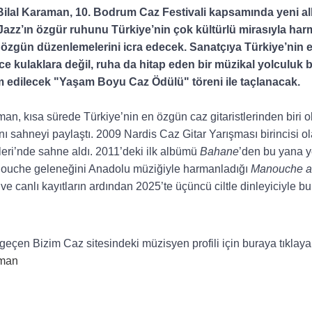
ilal Karaman,
10.
Bodrum
Caz
Festivali
kapsamında
yeni
a
Jazz’ın
özgür
ruhunu
Türkiye
’
nin
çok
kültürlü
mirasıyla
har
özgün
düzenlemelerini
icra
edecek
.
S
anatçıya
Türkiye
’
nin
ce
kulaklara
değil
,
ruha
da
hitap
eden
bir
müzikal
yolculuk
b
m
edilecek
"
Yaşam
Boyu Caz
Ödülü
"
töreni
ile
taçlanacak
.
aman,
kısa
sürede
Türkiye
’
nin
en
özgün
caz
gitaristlerinden
biri
o
nı
sahneyi
paylaştı
. 2009 Nardis Caz Gitar
Yarışması
birincis
i
o
leri
’
nde
sahne
aldı
. 2011
’
deki ilk
albümü
Bahane
’
den
bu
yana
y
ouche
geleneğini
Anadolu
müziğiyle
harmanladığı
Manouche a
ve
canlı
kayıtların
ardından
2025
’
te
üçüncü
ciltle
dinleyiciyle
bu
geçen
Bizim Caz
sitesindeki
müzisyen
profili
için
buraya
tıklaya
aman