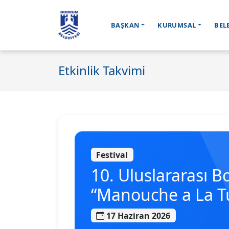
BAŞKAN
KURUMSAL
BEL
Ana içeriğe geç
Etkinlik Takvimi
Festival
10. Uluslararası B
“Manouche a La T
17 Haziran 2026