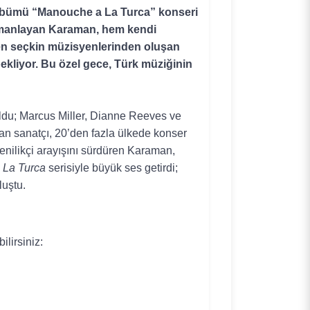
lbümü
“
Manouche a La
Turca
”
konseri
manlayan
Karaman, hem
kendi
en
seçkin
müzisyenlerinden
oluşan
ekl
iyor
.
Bu
özel
gece
, Türk
müziğinin
ldu
; Marcus Miller, Dianne Reeves
ve
lan
sanatçı
, 20
’
den
fazla
ülkede
konser
enilikçi
arayışını
sürdüren
Karaman,
 La
Turca
serisiyle
büyük
ses
getirdi
;
luştu
.
bilirsiniz
: