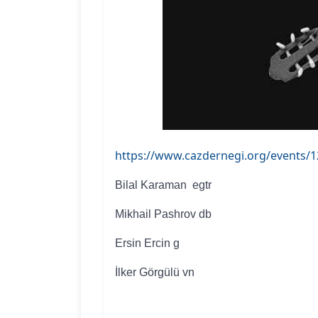
https://www.cazdernegi.org/events/
Bilal Karaman
e
g
tr
Mikhail
Pashrov
db
Ersin
Ercin
g
İlker
Görgülü
vn