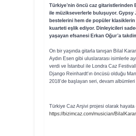
Türkiye
’
nin
öncü
caz
gitaristlerinden
B
ile
müzikseverlerle
buluşuyor
. Gypsy 
bestelerini
hem de
popüler
klasiklerin
kuarteti
eşlik
ediyor
.
Dinleyicileri
sade
yaşayan
efsanesi
Erkan
Oğur’a
takdi
On
bir
yaşında
gitarla
tanışan
Bilal Kar
Aydın Esen
gibi
uluslararası
isimlerle
ay
verdi
ve
İstanbul
ile
Londra Caz
Festival
Django
Reinhardt’ın
öncüsü
olduğu
Man
2018
’
de
başlayan
seri
,
devam
albümleri
Türkiye Caz
Arşivi
projesi
olarak
hayata
https://bizimcaz.com/musician/BilalKar