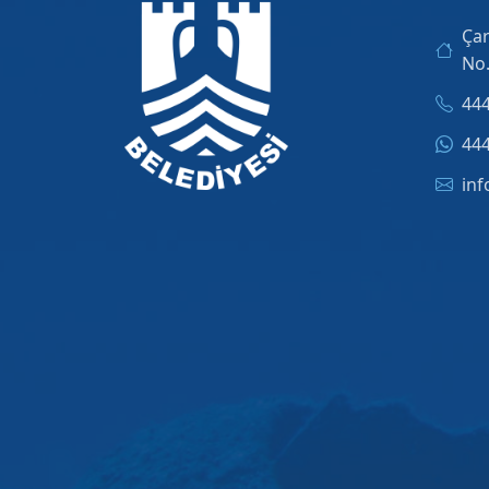
Çar
No
444
444
inf