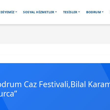
EDİYEMİZ
SOSYAL HİZMETLER
TESİSLER
BODRUM
odrum Caz Festivali,Bilal Kar
urca”