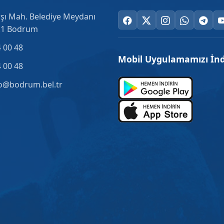
şı Mah. Belediye Meydanı
.1 Bodrum
 00 48
Mobil Uygulamamızı İnd
 00 48
o@bodrum.bel.tr