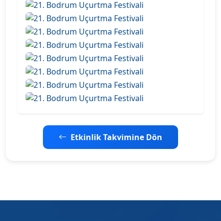
Etkinlik Takvimine Dön