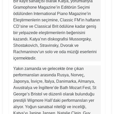
Bir kayıt sanatçısı olarak Katya, yorumlarıyla
Gramophone Magazine’in Editörün Seçimi
ödülünden International Piano Magazine’in
Eleştirmenlerin seçimine, Classic FM’in haftanın
CD’sine ve Classical Brit ödülüne kadar geniş
bir yelpazede eleştirmenlerin beğenisini
kazandı. Katya’nın diskografisi Mussorgsky,
Shostakovich, Stravinsky, Dvorak ve
Rachmaninov’un solo ve oda müziği eserlerini
içermektedir.
Yakın zamanda ve gelecekte öne çıkan
performansları arasında Rusya, Norveç,
Japonya, İsviçre, İtalya, Danimarka, Almanya,
Avustralya ve İngiltere’de Bath Mozart Fest, St
George’s Bristol ve düzenli olarak bulunduğu
prestijli Wigmore Hall’daki performansları yer
alıyor. Yoğun sanatsal niteliği ve inceliği,
Katya’yı Janine Jansen, Natalie Clein, Guy