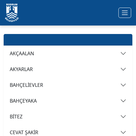
Ana içeriğe geç
Mahalleler
AKÇAALAN
AKYARLAR
BAHÇELİEVLER
BAHÇEYAKA
BİTEZ
CEVAT ŞAKİR