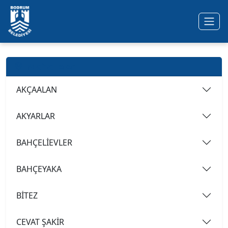
Ana içeriğe geç
Mahalleler
AKÇAALAN
AKYARLAR
BAHÇELİEVLER
BAHÇEYAKA
BİTEZ
CEVAT ŞAKİR