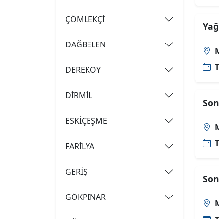
ÇÖMLEKÇİ
Yağ
DAĞBELEN
M
T
DEREKÖY
DİRMİL
Son
ESKİÇEŞME
M
T
FARİLYA
GERİŞ
Son
GÖKPINAR
M