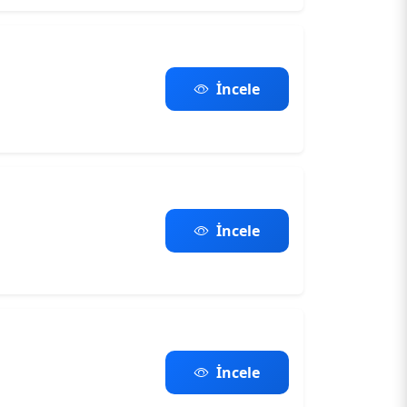
İncele
İncele
İncele