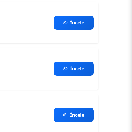
İncele
İncele
İncele