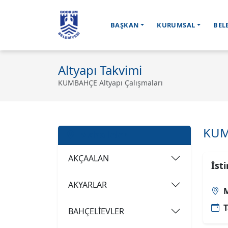
BAŞKAN
KURUMSAL
BEL
Ana içeriğe geç
Altyapı Takvimi
KUMBAHÇE Altyapı Çalışmaları
KUMB
Mahalleler
AKÇAALAN
İst
AKYARLAR
M
T
BAHÇELİEVLER