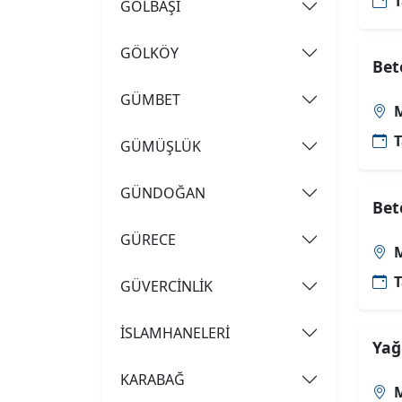
T
GÖLBAŞI
GÖLKÖY
Bet
GÜMBET
M
T
GÜMÜŞLÜK
GÜNDOĞAN
Bet
GÜRECE
M
T
GÜVERCİNLİK
İSLAMHANELERİ
Yağ
KARABAĞ
M