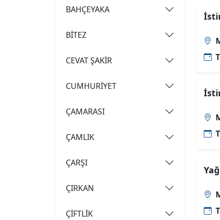
BAHÇEYAKA
İst
BİTEZ
M
T
CEVAT ŞAKİR
CUMHURİYET
İst
ÇAMARASI
M
T
ÇAMLIK
ÇARŞI
Yağ
ÇIRKAN
M
T
ÇİFTLİK