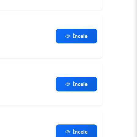
İncele
İncele
İncele