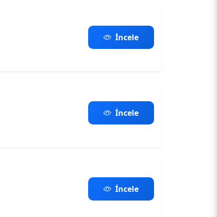
İncele
İncele
İncele