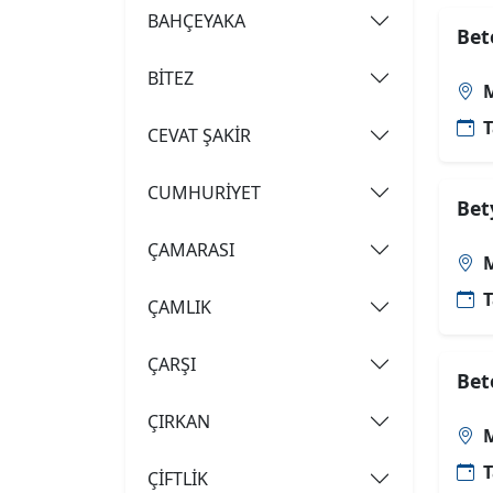
BAHÇEYAKA
Bet
BİTEZ
M
T
CEVAT ŞAKİR
CUMHURİYET
Bet
ÇAMARASI
M
T
ÇAMLIK
ÇARŞI
Bet
ÇIRKAN
M
T
ÇİFTLİK