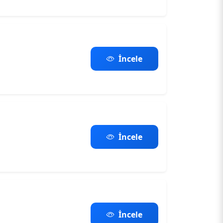
İncele
İncele
İncele