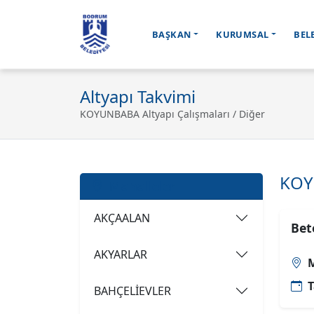
BAŞKAN
KURUMSAL
BEL
Ana içeriğe geç
Altyapı Takvimi
KOYUNBABA Altyapı Çalışmaları / Diğer
KOY
Mahalleler
AKÇAALAN
Bet
AKYARLAR
M
T
BAHÇELİEVLER