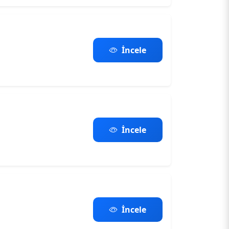
İncele
İncele
İncele