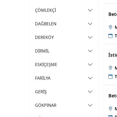
ÇÖMLEKÇİ
Bet
DAĞBELEN
M
T
DEREKÖY
DİRMİL
İst
ESKİÇEŞME
M
T
FARİLYA
GERİŞ
Bet
GÖKPINAR
M