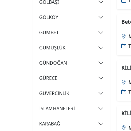
T
GÖLBAŞI
GÖLKÖY
Bet
GÜMBET
M
T
GÜMÜŞLÜK
GÜNDOĞAN
KİL
GÜRECE
M
T
GÜVERCİNLİK
İSLAMHANELERİ
KİL
KARABAĞ
M