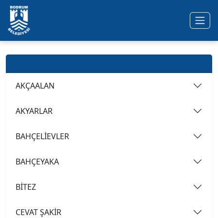
Ana içeriğe geç
Mahalleler
AKÇAALAN
AKYARLAR
BAHÇELİEVLER
BAHÇEYAKA
BİTEZ
CEVAT ŞAKİR