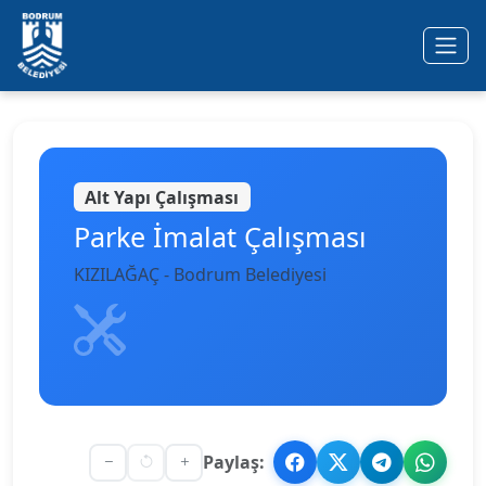
Ana içeriğe geç
Alt Yapı Çalışması
Parke İmalat Çalışması
KIZILAĞAÇ - Bodrum Belediyesi
Paylaş: