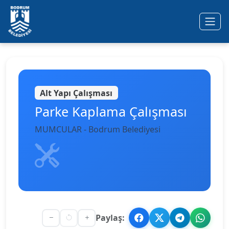
Ana içeriğe geç
Alt Yapı Çalışması
Parke Kaplama Çalışması
MUMCULAR - Bodrum Belediyesi
Paylaş: