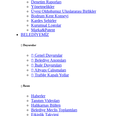
Denetim Raporları
Yönetmelikler
Üyesi Olduğumuz Uluslararası Birlikler
Bodrum Kent Konseyi
Kardeş Şehirler
Kurumsal Logolar
Marka&Patent
BELEDİYEMİZ
Duyurular
Genel Duyurular
Belediye Anonsları
İhale Duyuruları
Altyapı Çalışmaları
Trafiğe Kapalı Yollar
Basın
Haberler
Tanıtım Videoları
Halikarnas Bülten
Belediye Meclis Toplantıları
Etkinlik Takvimi