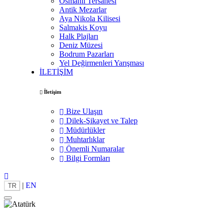
Osmanlı Tersanesi
Antik Mezarlar
Aya Nikola Kilisesi
Salmakis Koyu
Halk Plajları
Deniz Müzesi
Bodrum Pazarları
Yel Değirmenleri Yarışması
İLETİŞİM
İletişim
Bize Ulaşın
Dilek-Şikayet ve Talep
Müdürlükler
Muhtarlıklar
Önemli Numaralar
Bilgi Formları
|
EN
TR