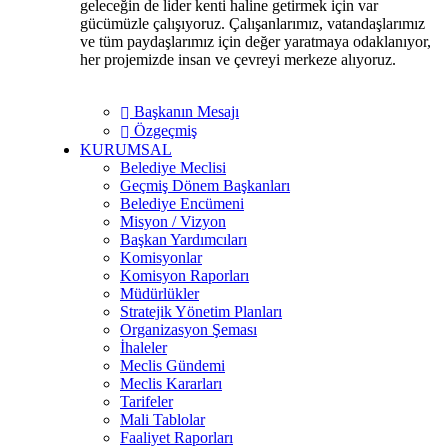
geleceğin de lider kenti haline getirmek için var
gücümüzle çalışıyoruz. Çalışanlarımız, vatandaşlarımız
ve tüm paydaşlarımız için değer yaratmaya odaklanıyor,
her projemizde insan ve çevreyi merkeze alıyoruz.
Başkanın Mesajı
Özgeçmiş
KURUMSAL
Belediye Meclisi
Geçmiş Dönem Başkanları
Belediye Encümeni
Misyon / Vizyon
Başkan Yardımcıları
Komisyonlar
Komisyon Raporları
Müdürlükler
Stratejik Yönetim Planları
Organizasyon Şeması
İhaleler
Meclis Gündemi
Meclis Kararları
Tarifeler
Mali Tablolar
Faaliyet Raporları