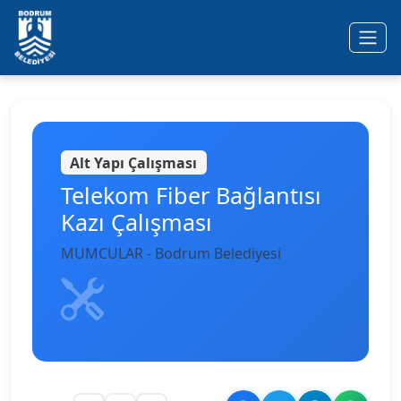
Ana içeriğe geç
Alt Yapı Çalışması
Telekom Fiber Bağlantısı
Kazı Çalışması
MUMCULAR - Bodrum Belediyesi