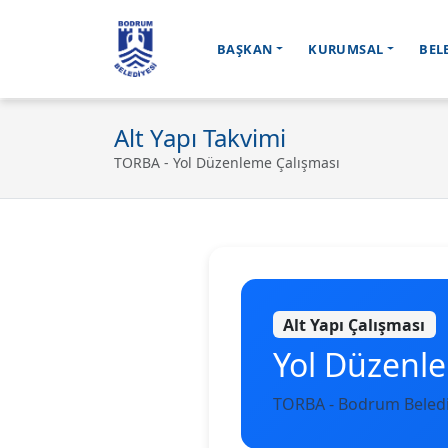
BAŞKAN
KURUMSAL
BEL
Ana içeriğe geç
Alt Yapı Takvimi
TORBA - Yol Düzenleme Çalışması
Alt Yapı Çalışması
Yol Düzenl
TORBA - Bodrum Beledi