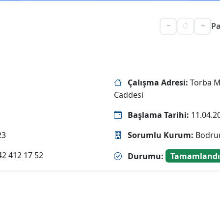
Pa
Çalışma Adresi:
Torba Ma
Caddesi
Başlama Tarihi:
11.04.2
23
Sorumlu Kurum:
Bodrum
2 412 17 52
Durumu:
Tamamland