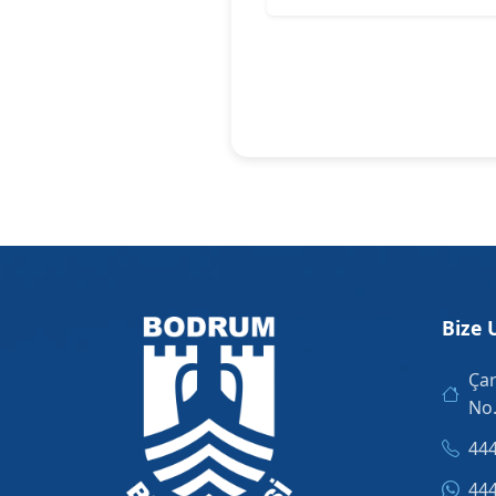
Bize 
Çar
No
444
444