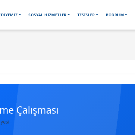
EDİYEMİZ
SOSYAL HİZMETLER
TESİSLER
BODRUM
eme Çalışması
yesi