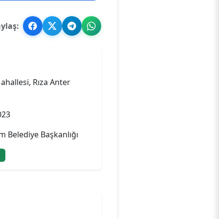
ylaş:
hallesi, Rıza Anter
023
 Belediye Başkanlığı
ı